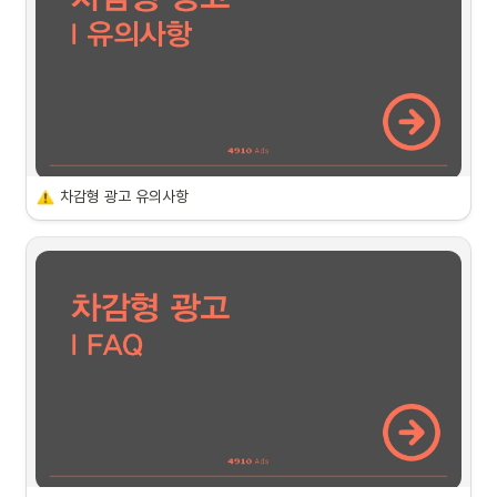
모집 기간
•
상시 모집
※ 기획전 시작 희망일 최소 10일 전까지 신청해 주시길 바랍니다.
 차감형 광고 안내
- 
차감형 광고 : 참여 비용을 비즈머니를 충전 후, 기획전 시작 전 선차감 방식
차감
형 광고 유의사항
으로 진행되는 광고입니다.
유의사항
- 
온보딩 패키지는 에이블리 공식 대행사와 처음 광고 대행 계약을 맺은 마켓
에 1회 한정으로 제공됩니다.
•
유의사항을 숙지하지 않아 발생하는 불이익에 대해서는 별도의 보상이 
(1. 기존에 셀러가 직접 광고를 운영하다가, 처음으로 대행사를 통해 운영하는 
제공되지 않습니다.
경우         

•
구글 폼 제출 이후에는 철회가 불가합니다.
 2. 기존 대행사를 이용하다가, 신규 대행사로 광고 운영을 이관한 경우         

•
 3. 이 패키지에 참여한 적 없는 경우, 
신청하신 패키지 상품 금액이 미차감될 경우, 추후 유상 상품전 참여가 
어려울 수 있습니다.
참여가 가능합니다.) 
•
노출 구좌는 변동 가능성이 있으니 참고 부탁드립니다.
•
기획전 컨셉과 상이하거나 상품 썸네일 및 상품명이 부적절할 경우, 진
선정 및 지급 안내
열이 어려울 수 있습니다.
•
지원되는 비즈포인트는 11월 28일까지 사용 가능하며, 사용 기간이 만
- 온보딩 패키지에 선정된 마켓은 
10월 29일
까지 안내 예정입니다. 
료된 포인트는 소멸됩니다.