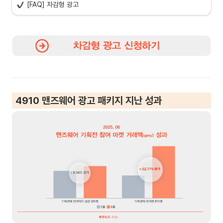
[FAQ] 차감형 광고
•
(1day 단독전 패키지 및 플러스 친구 광고 패키지는 상시 모집으로, 개별 안
차감형 광고는 
11월 1주 내 비용 차감이 필수
이므로, 광고 담당자별 확
자주 묻는 질문
내 예정입니다. )
인 후 차감 일정 확인이 필요합니다. 
온보딩 패키지 - 공식대행사와 최초로 대행 계약을 맺었는지 어떻게 확
- 비즈포인트 지급일 : 
인하면 되나요? 
 마켓 무드 및 기획전 일정에 따라, 선정이 다음 달로 연기되거나 미선정될 
대행사 맵핑 이력이 있어요. 참여할 수 없나요?
수 있습니다.
 뒤로가기
 신청 방법
 뒤로가기
 4910 맨즈웨어 광고 패키지 지난 성과
1) 신청서 작성
2) 일정 협의
3) 세부 사항 조율
4) 기획전 일정 확정
*신청서 제출 후, 본사 담당자가 
개별 연락
을 통해 일정과 세부 사항을 안내드
립니다.