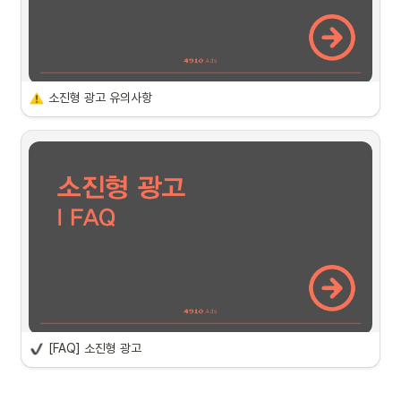
•
 ~ 2025년 10월 24일(금) 18:00
까지
 소진형 광고 안내
소진형 광고 유의사항
- 소진형 광고 : 패키지 광고 금액 이상을 당월 광고 AI 광고로 사용하면 참여 
유의사항
조건을 충족합니다. 
•
- 
하나의 마켓은 월 1개의 소진형 패키지만 신청 가능합니다.
유의사항을 숙지하지 않아 발생하는 불이익에 대해서는 별도의 보상이 
제공되지 않습니다.
•
구글 폼 제출 이후에는 진행 철회가 불가합니다.
선정 및 비즈포인트 지급 안내
•
신청하신 패키지 상품 금액이 미차감될 경우, 추후 유상 상품전 참여가 
어려울 수 있습니다.
- 선정된 마켓은 
10월 29일 (수) 
까지 안내 예정입니다. 
•
노출 구좌는 변동 가능성이 있으니 참고 부탁드립니다.
- 비즈포인트 지급일은 11월 21일이며, 11월 28일까지 사용이 가능합니다. 
•
기획전 컨셉과 상이하거나 상품 썸네일 및 상품명이 부적절할 경우, 진
 마켓 무드 및 기획전 일정에 따라, 선정이 다음 달로 연기되거나 미선정될 
열이 어려울 수 있습니다.
수 있습니다.
•
지원되는 비즈포인트는 
11월 28일까지 사용 가능
하며, 사용 기간이 
만료된 포인트는 소멸됩니다.
[FAQ] 소진형 광고
•
소진형 광고는 
정해진 금액과 지급된 비즈포인트를 모두 소진해야 합니
자주 묻는 질문
다.
 신청 방법
[소진형 광고] 소진형 광고는 여러 패키지를 한 번에 신청할 수 있나
•
만약 협의된 비용이 당월 내 소진되지 않을 경우, 
미소진 금액은 익월에 