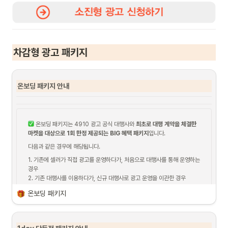
요?
차감
됩니다.
1) 신청서 작성
[소진형 광고] 패키지 금액보다 광고비가 소진되지 않으면 어떻게 되나
◦
예시) 라이징 브랜드 패키지 진행 시, 6
00만 원(패키지 가격) + 
요?
2) 일정 협의
100만 원(비즈포인트) 
모두 소진
3) 세부 사항 조율
차감형 광고 패키지
4) 기획전 일정 확정
 뒤로가기
*신청서 제출 후, 본사 담당자가 
개별 연락
을 통해 일정과 세부 사항을 안내드
온보딩 패키지 안내
립니다.
 뒤로가기
 온보딩 패키지는 4910 광고 공식 대행사와 
최초로 대행 계약을 체결한 
마켓을 대상으로 1회 한정 제공되는 BIG 혜택 패키지
입니다. 
다음과 같은 경우에 해당됩니다.
1. 기존에 셀러가 직접 광고를 운영하다가, 처음으로 대행사를 통해 운영하는 
경우         

2. 기존 대행사를 이용하다가, 신규 대행사로 광고 운영을 이관한 경우         

3. 이 패키지에 참여한 적 없는 경우
온보딩 패키지
기획전 혜택 미리보기