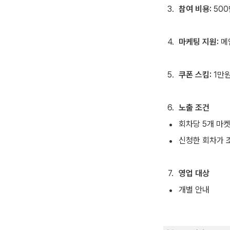
3
.
참여 비용:
 50
4
.
마케팅 지원: 
메
5
.
쿠폰 스킴:
 1만
6
.
노출 조건
•
회차당 5개 마켓
•
신청한 회차가 
7
.
영업 대상
•
개별 안내