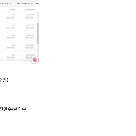
일) 
.
매전환수/클릭수)